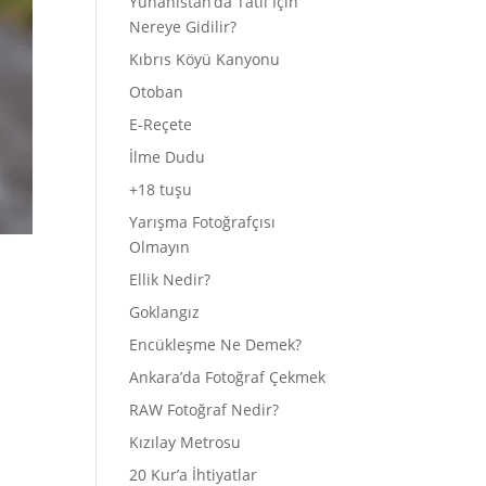
Yunanistan’da Tatil İçin
Nereye Gidilir?
Kıbrıs Köyü Kanyonu
Otoban
E-Reçete
İlme Dudu
+18 tuşu
Yarışma Fotoğrafçısı
Olmayın
Ellik Nedir?
Goklangız
Encükleşme Ne Demek?
Ankara’da Fotoğraf Çekmek
RAW Fotoğraf Nedir?
Kızılay Metrosu
20 Kur’a İhtiyatlar