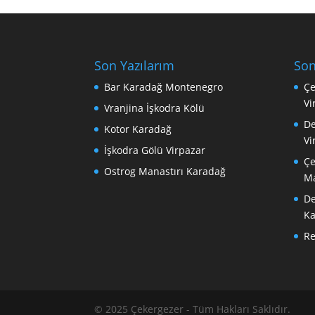
Son Yazılarım
Son
Bar Karadağ Montenegro
Çe
Vi
Vranjina İşkodra Kölü
De
Kotor Karadağ
Vi
İşkodra Gölü Virpazar
Çe
Ostrog Manastırı Karadağ
Ma
De
Ka
R
© 2025 Çekergezer - Tüm Hakları Saklıdır.