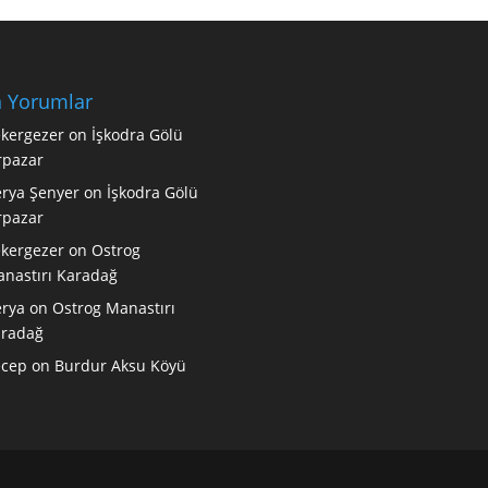
 Yorumlar
kergezer
on
İşkodra Gölü
rpazar
rya Şenyer
on
İşkodra Gölü
rpazar
kergezer
on
Ostrog
nastırı Karadağ
rya
on
Ostrog Manastırı
radağ
ecep
on
Burdur Aksu Köyü