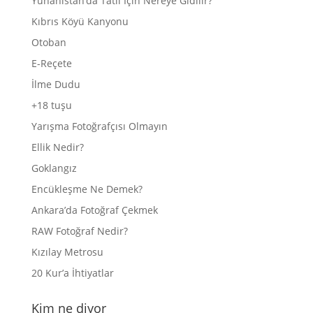
Yunanistan’da Tatil İçin Nereye Gidilir?
Kıbrıs Köyü Kanyonu
Otoban
E-Reçete
İlme Dudu
+18 tuşu
Yarışma Fotoğrafçısı Olmayın
Ellik Nedir?
Goklangız
Encükleşme Ne Demek?
Ankara’da Fotoğraf Çekmek
RAW Fotoğraf Nedir?
Kızılay Metrosu
20 Kur’a İhtiyatlar
Kim ne diyor