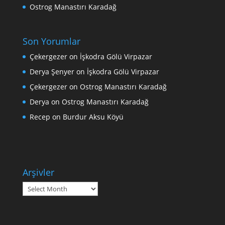
Ostrog Manastırı Karadağ
Son Yorumlar
Çekergezer
on
İşkodra Gölü Virpazar
Derya Şenyer
on
İşkodra Gölü Virpazar
Çekergezer
on
Ostrog Manastırı Karadağ
Derya
on
Ostrog Manastırı Karadağ
Recep
on
Burdur Aksu Köyü
Arşivler
Arşivler