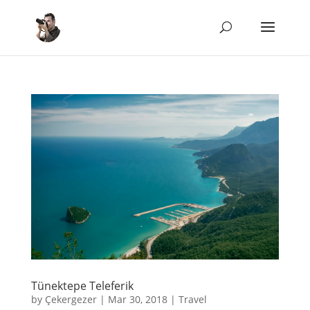
Tünektepe Teleferik
by
Çekergezer
|
Mar 30, 2018
|
Travel