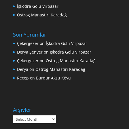
İşkodra Gölü Virpazar
Ostrog Manastırı Karadağ
Son Yorumlar
Çekergezer
on
İşkodra Gölü Virpazar
Derya Şenyer
on
İşkodra Gölü Virpazar
Çekergezer
on
Ostrog Manastırı Karadağ
Derya
on
Ostrog Manastırı Karadağ
Recep
on
Burdur Aksu Köyü
Arşivler
Arşivler