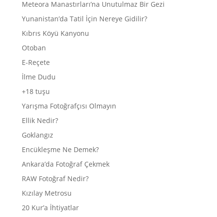
Meteora Manastırları’na Unutulmaz Bir Gezi
Yunanistan’da Tatil İçin Nereye Gidilir?
Kıbrıs Köyü Kanyonu
Otoban
E-Reçete
İlme Dudu
+18 tuşu
Yarışma Fotoğrafçısı Olmayın
Ellik Nedir?
Goklangız
Encükleşme Ne Demek?
Ankara’da Fotoğraf Çekmek
RAW Fotoğraf Nedir?
Kızılay Metrosu
20 Kur’a İhtiyatlar