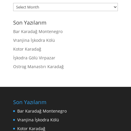
Archives
Son Yazılarım
Bar Karadağ Montenegro
Vranjina İşkodra Kölü
Kotor Karadağ
İşkodra Gölü Virpazar
Ostrog Manastırı Karadağ
Son Yazılarım
Bar Karadağ Montenegro
Vranjina İşkodra Kölü
Kotor Karadağ