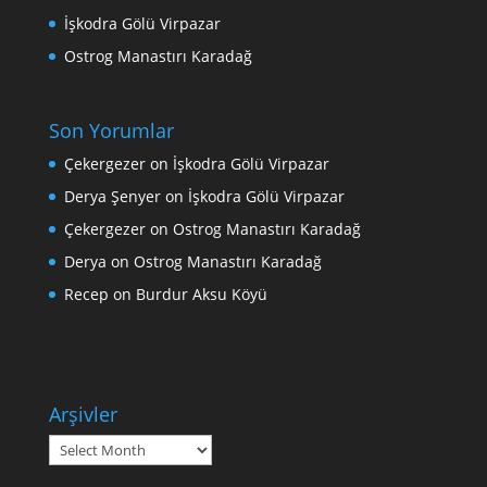
İşkodra Gölü Virpazar
Ostrog Manastırı Karadağ
Son Yorumlar
Çekergezer
on
İşkodra Gölü Virpazar
Derya Şenyer
on
İşkodra Gölü Virpazar
Çekergezer
on
Ostrog Manastırı Karadağ
Derya
on
Ostrog Manastırı Karadağ
Recep
on
Burdur Aksu Köyü
Arşivler
Arşivler