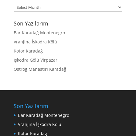
Archives
Son Yazılarım
Bar Karadağ Montenegro
Vranjina İşkodra Kölü
Kotor Karadağ
İşkodra Gölü Virpazar
Ostrog Manastırı Karadağ
Son Yazılarım
Bar Karadağ Montenegro
Vranjina İşkodra Kölü
Kotor Karadağ