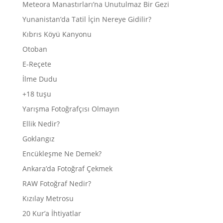
Meteora Manastırları’na Unutulmaz Bir Gezi
Yunanistan’da Tatil İçin Nereye Gidilir?
Kıbrıs Köyü Kanyonu
Otoban
E-Reçete
İlme Dudu
+18 tuşu
Yarışma Fotoğrafçısı Olmayın
Ellik Nedir?
Goklangız
Encükleşme Ne Demek?
Ankara’da Fotoğraf Çekmek
RAW Fotoğraf Nedir?
Kızılay Metrosu
20 Kur’a İhtiyatlar