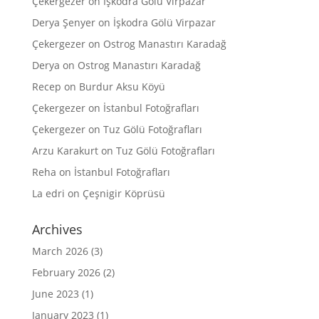
Çekergezer
on
İşkodra Gölü Virpazar
Derya Şenyer
on
İşkodra Gölü Virpazar
Çekergezer
on
Ostrog Manastırı Karadağ
Derya
on
Ostrog Manastırı Karadağ
Recep
on
Burdur Aksu Köyü
Çekergezer
on
İstanbul Fotoğrafları
Çekergezer
on
Tuz Gölü Fotoğrafları
Arzu Karakurt
on
Tuz Gölü Fotoğrafları
Reha
on
İstanbul Fotoğrafları
La edri
on
Çeşnigir Köprüsü
Archives
March 2026
(3)
February 2026
(2)
June 2023
(1)
January 2023
(1)