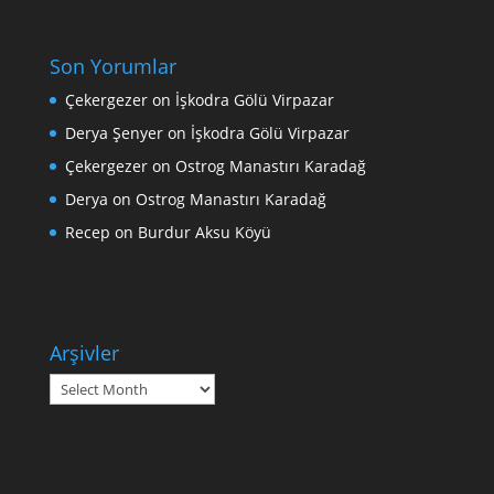
Son Yorumlar
Çekergezer
on
İşkodra Gölü Virpazar
Derya Şenyer
on
İşkodra Gölü Virpazar
Çekergezer
on
Ostrog Manastırı Karadağ
Derya
on
Ostrog Manastırı Karadağ
Recep
on
Burdur Aksu Köyü
Arşivler
Arşivler