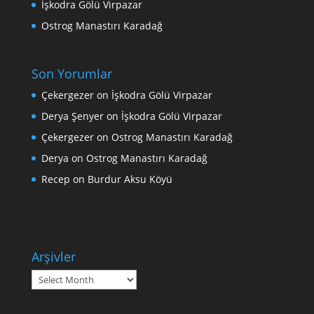
İşkodra Gölü Virpazar
Ostrog Manastırı Karadağ
Son Yorumlar
Çekergezer
on
İşkodra Gölü Virpazar
Derya Şenyer
on
İşkodra Gölü Virpazar
Çekergezer
on
Ostrog Manastırı Karadağ
Derya
on
Ostrog Manastırı Karadağ
Recep
on
Burdur Aksu Köyü
Arşivler
Arşivler