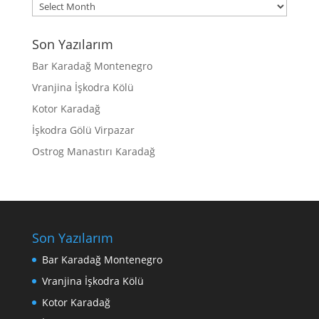
Archives
Son Yazılarım
Bar Karadağ Montenegro
Vranjina İşkodra Kölü
Kotor Karadağ
İşkodra Gölü Virpazar
Ostrog Manastırı Karadağ
Son Yazılarım
Bar Karadağ Montenegro
Vranjina İşkodra Kölü
Kotor Karadağ