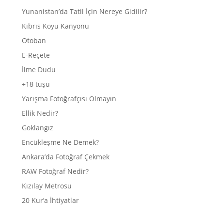
Yunanistan’da Tatil İçin Nereye Gidilir?
Kıbrıs Köyü Kanyonu
Otoban
E-Reçete
İlme Dudu
+18 tuşu
Yarışma Fotoğrafçısı Olmayın
Ellik Nedir?
Goklangız
Encükleşme Ne Demek?
Ankara’da Fotoğraf Çekmek
RAW Fotoğraf Nedir?
Kızılay Metrosu
20 Kur’a İhtiyatlar