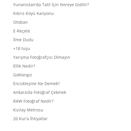
Yunanistan’da Tatil İçin Nereye Gidilir?
Kıbrıs Köyü Kanyonu
Otoban
E-Reçete
İlme Dudu
+18 tuşu
Yarışma Fotoğrafçısı Olmayın
Ellik Nedir?
Goklangız
Encükleşme Ne Demek?
Ankara’da Fotoğraf Çekmek
RAW Fotoğraf Nedir?
Kızılay Metrosu
20 Kur’a İhtiyatlar