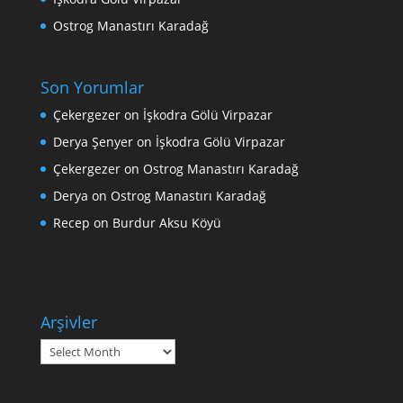
Ostrog Manastırı Karadağ
Son Yorumlar
Çekergezer
on
İşkodra Gölü Virpazar
Derya Şenyer
on
İşkodra Gölü Virpazar
Çekergezer
on
Ostrog Manastırı Karadağ
Derya
on
Ostrog Manastırı Karadağ
Recep
on
Burdur Aksu Köyü
Arşivler
Arşivler