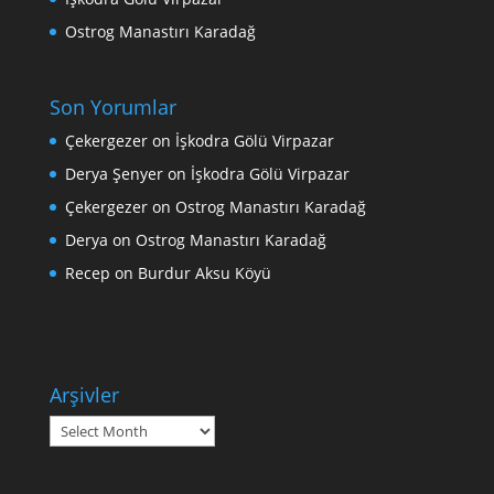
Ostrog Manastırı Karadağ
Son Yorumlar
Çekergezer
on
İşkodra Gölü Virpazar
Derya Şenyer
on
İşkodra Gölü Virpazar
Çekergezer
on
Ostrog Manastırı Karadağ
Derya
on
Ostrog Manastırı Karadağ
Recep
on
Burdur Aksu Köyü
Arşivler
Arşivler