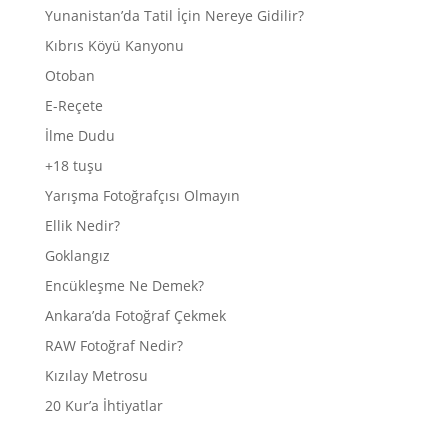
Yunanistan’da Tatil İçin Nereye Gidilir?
Kıbrıs Köyü Kanyonu
Otoban
E-Reçete
İlme Dudu
+18 tuşu
Yarışma Fotoğrafçısı Olmayın
Ellik Nedir?
Goklangız
Encükleşme Ne Demek?
Ankara’da Fotoğraf Çekmek
RAW Fotoğraf Nedir?
Kızılay Metrosu
20 Kur’a İhtiyatlar