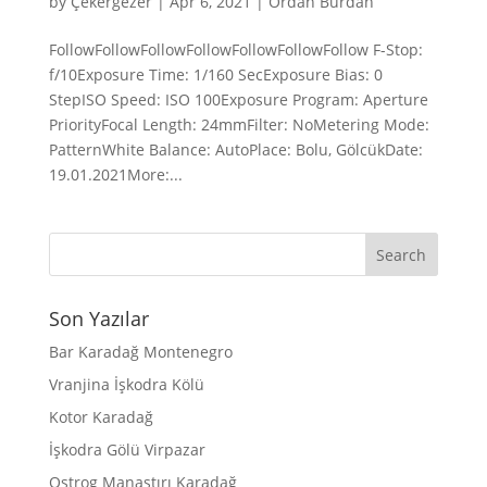
by
Çekergezer
|
Apr 6, 2021
|
Ordan Burdan
FollowFollowFollowFollowFollowFollowFollow F-Stop:
f/10Exposure Time: 1/160 SecExposure Bias: 0
StepISO Speed: ISO 100Exposure Program: Aperture
PriorityFocal Length: 24mmFilter: NoMetering Mode:
PatternWhite Balance: AutoPlace: Bolu, GölcükDate:
19.01.2021More:...
Son Yazılar
Bar Karadağ Montenegro
Vranjina İşkodra Kölü
Kotor Karadağ
İşkodra Gölü Virpazar
Ostrog Manastırı Karadağ