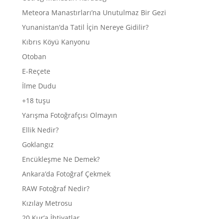
Meteora Manastırları’na Unutulmaz Bir Gezi
Yunanistan’da Tatil İçin Nereye Gidilir?
Kıbrıs Köyü Kanyonu
Otoban
E-Reçete
İlme Dudu
+18 tuşu
Yarışma Fotoğrafçısı Olmayın
Ellik Nedir?
Goklangız
Encükleşme Ne Demek?
Ankara’da Fotoğraf Çekmek
RAW Fotoğraf Nedir?
Kızılay Metrosu
20 Kur’a İhtiyatlar