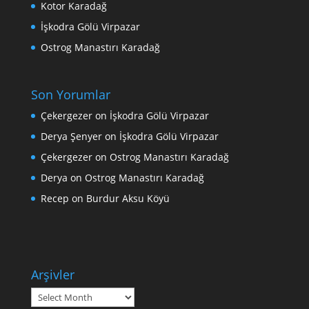
Kotor Karadağ
İşkodra Gölü Virpazar
Ostrog Manastırı Karadağ
Son Yorumlar
Çekergezer
on
İşkodra Gölü Virpazar
Derya Şenyer
on
İşkodra Gölü Virpazar
Çekergezer
on
Ostrog Manastırı Karadağ
Derya
on
Ostrog Manastırı Karadağ
Recep
on
Burdur Aksu Köyü
Arşivler
Arşivler