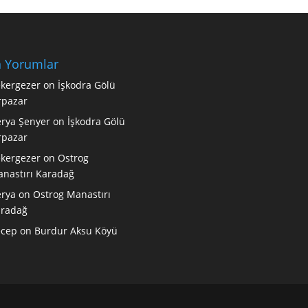
 Yorumlar
kergezer
on
İşkodra Gölü
rpazar
rya Şenyer
on
İşkodra Gölü
rpazar
kergezer
on
Ostrog
nastırı Karadağ
rya
on
Ostrog Manastırı
radağ
ecep
on
Burdur Aksu Köyü