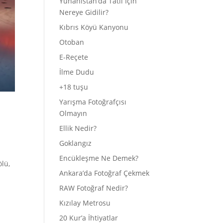
Yunanistan’da Tatil İçin
Nereye Gidilir?
Kıbrıs Köyü Kanyonu
Otoban
E-Reçete
İlme Dudu
+18 tuşu
Yarışma Fotoğrafçısı
Olmayın
Ellik Nedir?
Goklangız
ı
Encükleşme Ne Demek?
lü,
Ankara’da Fotoğraf Çekmek
RAW Fotoğraf Nedir?
Kızılay Metrosu
20 Kur’a İhtiyatlar