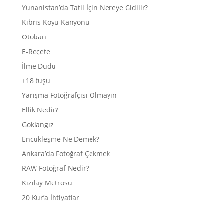
Yunanistan’da Tatil İçin Nereye Gidilir?
Kıbrıs Köyü Kanyonu
Otoban
E-Reçete
İlme Dudu
+18 tuşu
Yarışma Fotoğrafçısı Olmayın
Ellik Nedir?
Goklangız
Encükleşme Ne Demek?
Ankara’da Fotoğraf Çekmek
RAW Fotoğraf Nedir?
Kızılay Metrosu
20 Kur’a İhtiyatlar