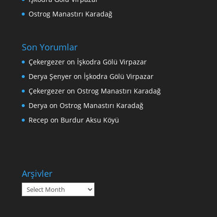
Ostrog Manastırı Karadağ
Son Yorumlar
Çekergezer
on
İşkodra Gölü Virpazar
Derya Şenyer
on
İşkodra Gölü Virpazar
Çekergezer
on
Ostrog Manastırı Karadağ
Derya
on
Ostrog Manastırı Karadağ
Recep
on
Burdur Aksu Köyü
Arşivler
Arşivler