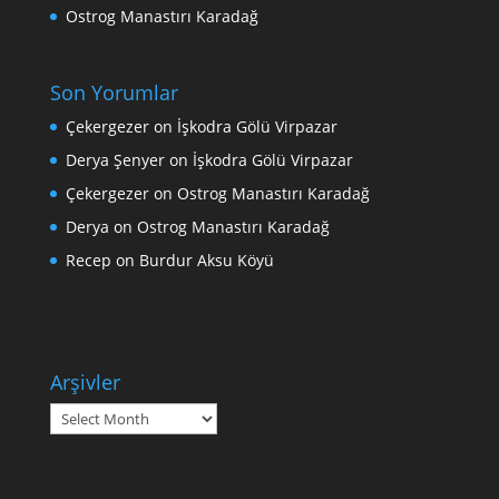
Ostrog Manastırı Karadağ
Son Yorumlar
Çekergezer
on
İşkodra Gölü Virpazar
Derya Şenyer
on
İşkodra Gölü Virpazar
Çekergezer
on
Ostrog Manastırı Karadağ
Derya
on
Ostrog Manastırı Karadağ
Recep
on
Burdur Aksu Köyü
Arşivler
Arşivler