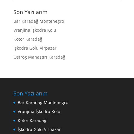
Son Yazılarım
Bar Karadağ Montenegro
Vranjina İşkodra Kölü
Kotor Karadağ
İşkodra Gölü Virpazar
Ostrog Manastırı Karadağ
Son Yazılarım
Bar Karadağ Montenegro
Vranjina İşkodra Kölü
Kotor Karadağ
İşkodra Gölü Virpazar