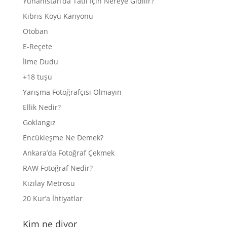
Yunanistan’da Tatil İçin Nereye Gidilir?
Kıbrıs Köyü Kanyonu
Otoban
E-Reçete
İlme Dudu
+18 tuşu
Yarışma Fotoğrafçısı Olmayın
Ellik Nedir?
Goklangız
Encükleşme Ne Demek?
Ankara’da Fotoğraf Çekmek
RAW Fotoğraf Nedir?
Kızılay Metrosu
20 Kur’a İhtiyatlar
Kim ne diyor