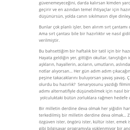
güvenemeyeceğini, darda kalırsan kimden yard
geçirir ve en azından temel ihtiyaçlar için haz
düşünürsün, yolda canın sıkılmasın diye dinley
Bunlar çok planlı işler, ben alırım sırt çantamı
Ama sırt çantası bile bir hazırlıktır ve nasıl g
verilmiştir.
Bu bahsettiğim bir haftalık bir tatil için bir haz
Hayata geldiğin yer, gittiğin okullar, tanıştığın
aşkların, hayallerin, acıların, umutların, aslı
notlar alıyorsan… Her gün adım adım çıkacağın y
peşine takacaklarını buluyorsan yavaş yavaş. Ç
olurdu bu hazırlık? Senaryosunu yazdığı filmi
adımı alternatifiyle düşünebilmek için nasıl bi
yolculuktaki bütün zorluklara rağmen hedefe u
Bir milletin derdine deva olmak her yiğidin har
terkedilmiş bir milletin derdine deva olmak… Zekâ 
özgüven ister, öngörü ister, kültür ister, emek
gibi bilgisayar programıyla yüklenmiyor bir and