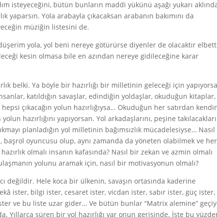
ım isteyeceğini, bütün bunların maddi yükünü aşağı yukarı aklınd
ırlık yaparsın. Yola arabayla çıkacaksan arabanın bakımını da
eceğin müziğin listesini de.
 düşerim yola, yol beni nereye götürürse diyenler de olacaktır elbett
idileceği kesin olmasa bile en azından nereye gidileceğine karar
ırlık belki. Ya böyle bir hazırlığı bir milletinin geleceği için yapıyors
 insanlar, katıldığın savaşlar, edindiğin yoldaşlar, okuduğun kitaplar,
nda hepsi çıkacağın yolun hazırlığıysa… Okuduğun her satırdan kendi
olun hazırlığını yapıyorsan. Yol arkadaşlarını, peşine takılacakları
ıkmayı planladığın yol milletinin bağımsızlık mücadelesiyse… Nasıl
n, başrol oyuncusu olup, aynı zamanda da yöneten olabilmek ve he
r hazırlık olmalı insanın kafasında? Nasıl bir zekan ve azmin olmalı
laşmanın yolunu aramak için, nasıl bir motivasyonun olmalı?
cı değildir. Hele koca bir ülkenin, savaşın ortasında kaderine
ister, bilgi ister, cesaret ister, vicdan ister, sabır ister, güç ister,
 ister ve bu liste uzar gider… Ve bütün bunlar “Matrix alemine” geçi
a. Yıllarca süren bir yol hazırlığı var onun gerisinde. İşte bu yüzde