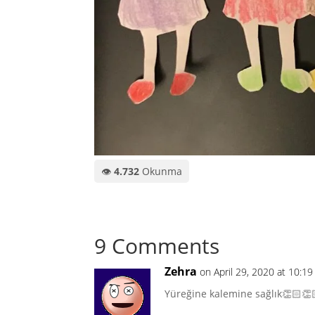
👁️
4.732
Okunma
9 Comments
Zehra
on April 29, 2020 at 10:1
Yüreğine kalemine sağlık👏🏻👏