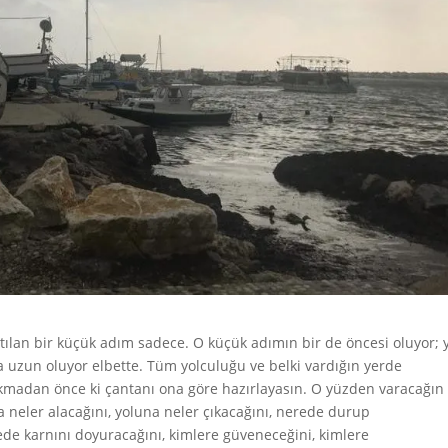
atılan bir küçük adım sadece. O küçük adımın bir de öncesi oluyor; 
a uzun oluyor elbette. Tüm yolculuğu ve belki vardığın yerde
kmadan önce ki çantanı ona göre hazırlayasın. O yüzden varacağın 
a neler alacağını, yoluna neler çıkacağını, nerede durup
ede karnını doyuracağını, kimlere güveneceğini, kimlere