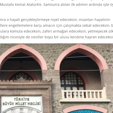
ustafa Kemal Atatürk’e. Samsun’a atılan ilk adımın ardında işte ö
nra o hayali gerçekleştirmeye niyet edeceksin, insanları hayalinin
lere engellemelere karşı amacın için çalışmakta sebat edeceksin, b
dulara komuta edeceksin, zaferi armağan edeceksin, yetmeyecek ül
dığım nicesiyle de nesiller boyu bir ulusu kendine hayran edeceks