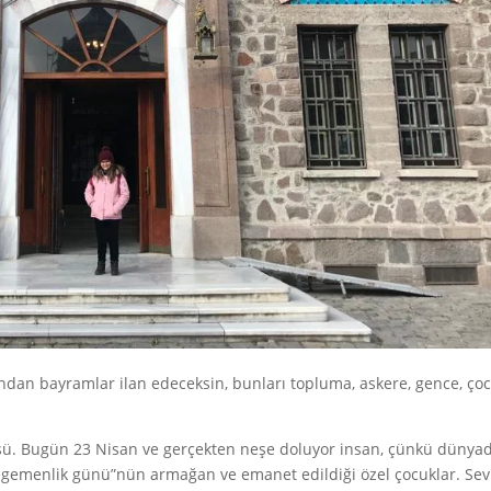
dan bayramlar ilan edeceksin, bunları topluma, askere, gence, ço
sü. Bugün 23 Nisan ve gerçekten neşe doluyor insan, çünkü dünya
 egemenlik günü”nün armağan ve emanet edildiği özel çocuklar. Sev