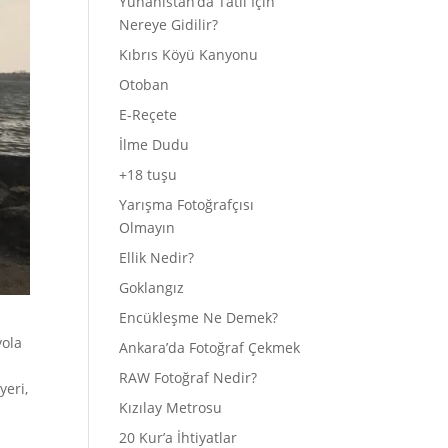
Yunanistan’da Tatil İçin
Nereye Gidilir?
Kıbrıs Köyü Kanyonu
Otoban
E-Reçete
İlme Dudu
+18 tuşu
Yarışma Fotoğrafçısı
Olmayın
Ellik Nedir?
Goklangız
Encükleşme Ne Demek?
yola
Ankara’da Fotoğraf Çekmek
RAW Fotoğraf Nedir?
yeri,
Kızılay Metrosu
20 Kur’a İhtiyatlar