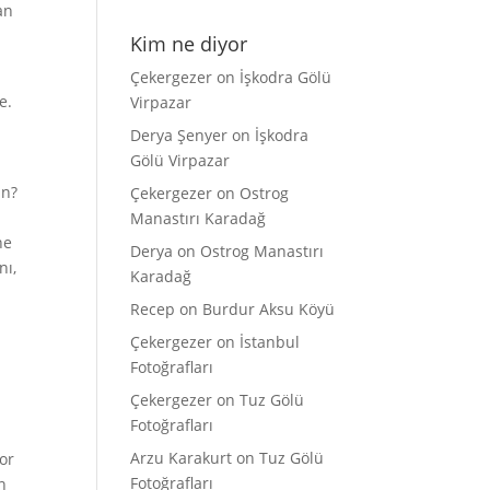
an
Kim ne diyor
Çekergezer
on
İşkodra Gölü
e.
Virpazar
Derya Şenyer
on
İşkodra
Gölü Virpazar
an?
Çekergezer
on
Ostrog
Manastırı Karadağ
ne
Derya
on
Ostrog Manastırı
nı,
Karadağ
Recep
on
Burdur Aksu Köyü
r
Çekergezer
on
İstanbul
Fotoğrafları
Çekergezer
on
Tuz Gölü
Fotoğrafları
Arzu Karakurt
on
Tuz Gölü
yor
Fotoğrafları
n