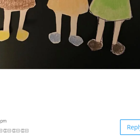
9 pm
Repl
🏻👏🏻👏🏻👏🏻