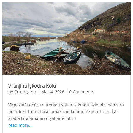
Vranjina İşkodra Kölü
by
Çekergezer
|
Mar 4, 2026
|
0 Comments
Virpazar’a doğru sürerken yolun sağında öyle bir manzara
belirdi ki, frene basmamak için kendimi zor tuttum. İşte
araba kiralamanın o şahane lüksü
read more...