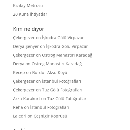
Kızılay Metrosu
20 Kur’a İhtiyatlar
Kim ne diyor
Çekergezer
on
İşkodra Gölü Virpazar
Derya Şenyer
on
İşkodra Gölü Virpazar
Çekergezer
on
Ostrog Manastırı Karadağ
Derya
on
Ostrog Manastırı Karadağ
Recep
on
Burdur Aksu Köyü
Çekergezer
on
İstanbul Fotoğrafları
Çekergezer
on
Tuz Gölü Fotoğrafları
Arzu Karakurt
on
Tuz Gölü Fotoğrafları
Reha
on
İstanbul Fotoğrafları
La edri
on
Çeşnigir Köprüsü