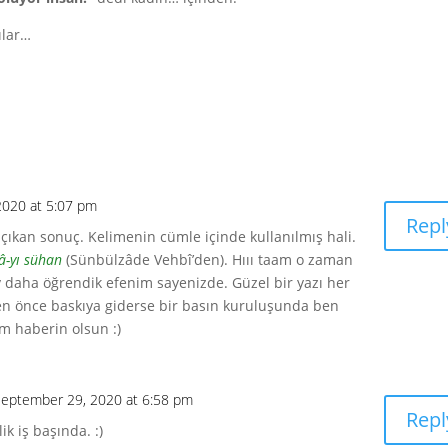
ılar…
2020 at 5:07 pm
Repl
ıkan sonuç. Kelimenin cümle içinde kullanılmış hali.
â-yı sühan
(Sünbülzâde Vehbî’den). Hııı taam o zaman
ey daha öğrendik efenim sayenizde. Güzel bir yazı her
n önce baskıya giderse bir basın kuruluşunda ben
m haberin olsun :)
September 29, 2020 at 6:58 pm
Repl
ik iş başında. :)