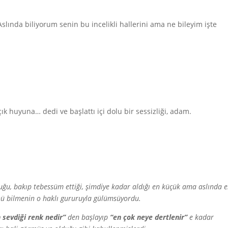
slında biliyorum senin bu incelikli hallerini ama ne bileyim işte
ık huyuna… dedi ve başlattı içi dolu bir sessizliği, adam.
uğu, bakıp tebessüm ettiği, şimdiye kadar aldığı en küçük ama aslında 
ü bilmenin o haklı gururuyla gülümsüyordu.
 sevdiği renk nedir”
den başlayıp
“en çok neye dertlenir”
e kadar