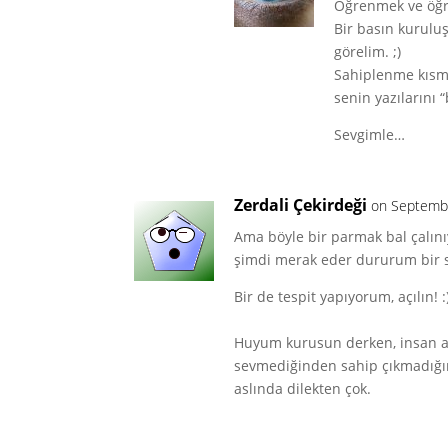
Öğrenmek ve öğre
Bir basın kurulu
görelim. ;)
Sahiplenme kısmı
senin yazılarını 
Sevgimle…
Zerdali Çekirdeği
on Septembe
Ama böyle bir parmak bal çalını
şimdi merak eder dururum bir so
Bir de tespit yapıyorum, açılın! :
Huyum kurusun derken, insan a
sevmediğinden sahip çıkmadığınd
aslında dilekten çok.