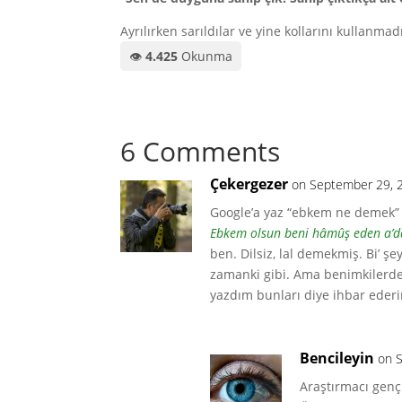
Ayrılırken sarıldılar ve yine kollarını kullanmad
👁️
4.425
Okunma
6 Comments
Çekergezer
on September 29, 
Google’a yaz “ebkem ne demek” ç
Ebkem olsun beni hâmûş eden a’d
ben. Dilsiz, lal demekmiş. Bi’ ş
zamanki gibi. Ama benimkilerde
yazdım bunları diye ihbar ederi
Bencileyin
on 
Araştırmacı gençl