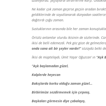
uzanıyordu. Şeffaflardı birbirlerine karşı. Oldukl
Ne kadar çok zaman geçerse geçsin aradan bıraktı
geldiklerinde de soyutlanarak dünyadan saatlerce k
dağıtırdı çoğu zaman.
Sustuklarının arasında bile her zaman konuştukları
Örtülü anlamlar olurdu ikisinin de sözlerinde. Cü
ikisi de belli edemezdi. Pek göz göze de gelmezler
onda sana ait bir şeyler vardır!”
sözüydü belki de
İkisi de müptelaydı, Ümit Yaşar Oğuzcan’ ın
“Aşk 
“Aşk başlamadan güzel,
Kalplerde heyecan
Bakışlarda korku olduğu zaman güzel…
Birbirimize sezdirmemek için çırpınış,
Başkaları görmesin diye çabalayış,