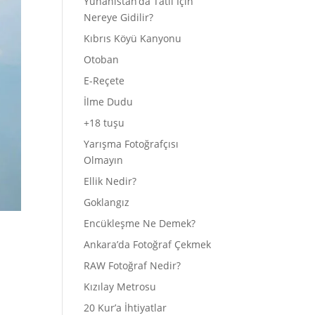
Yunanistan’da Tatil İçin
Nereye Gidilir?
Kıbrıs Köyü Kanyonu
Otoban
E-Reçete
İlme Dudu
+18 tuşu
Yarışma Fotoğrafçısı
Olmayın
Ellik Nedir?
Goklangız
Encükleşme Ne Demek?
Ankara’da Fotoğraf Çekmek
RAW Fotoğraf Nedir?
Kızılay Metrosu
20 Kur’a İhtiyatlar