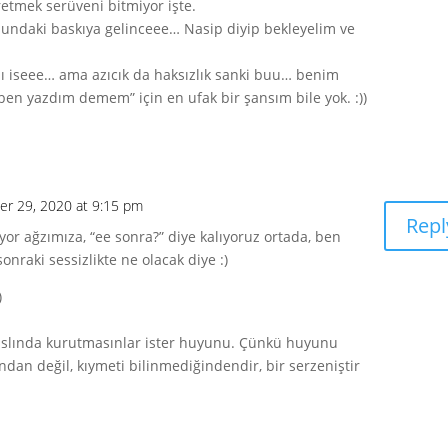
tmek serüveni bitmiyor işte.
şundaki baskıya gelinceee… Nasip diyip bekleyelim ve
 iseee… ama azıcık da haksızlık sanki buu… benim
“ben yazdım demem” için en ufak bir şansım bile yok. :))
r 29, 2020 at 9:15 pm
Repl
yor ağzımıza, “ee sonra?” diye kalıyoruz ortada, ben
nraki sessizlikte ne olacak diye :)
)
slında kurutmasınlar ister huyunu. Çünkü huyunu
an değil, kıymeti bilinmediğindendir, bir serzeniştir