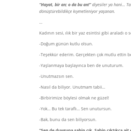
“Hayat, bir an; o da bu an!”
diyesiler ya hani… Ta
dönüştürebildikçe kıymetleniyor yaşanan.
…
Kadının sesi, ılık bir yaz esintisi gibi araladı o 
-Doğum günün kutlu olsun.
-Teşekkür ederim. Gerçekten çok mutlu ettin b
-Yaşlanmaya başlayınca ben de unuturum.
-Unutmazsın sen.
-Nasıl da biliyor. Unutmam tabii…
-Birbirimize böylesi olmak ne güzel!
-Yok… Bu tek taraflı… Sen unutursun.
-Bak, bunu da sen biliyorsun.
“Sen de duyguna sahip çık. Sahip çıktıkça ait 