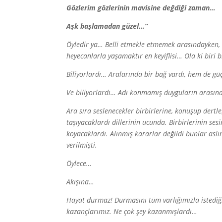
Gözlerim gözlerinin mavisine değdiği zaman…
Aşk başlamadan güzel…”
Öyledir ya… Belli etmekle etmemek arasındayken, 
heyecanlarla yaşamaktır en keyiflisi… Ola ki biri 
Biliyorlardı… Aralarında bir bağ vardı, hem de güç
Ve biliyorlardı… Adı konmamış duyguların arası
Ara sıra seslenecekler birbirlerine, konuşup dertl
taşıyacaklardı dillerinin ucunda. Birbirlerinin ses
koyacaklardı. Alınmış kararlar değildi bunlar aslı
verilmişti.
Öylece…
Akışına…
Hayat durmaz! Durmasını tüm varlığımızla istediği
kazançlarımız. Ne çok şey kazanmışlardı…