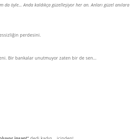
m da öyle… Anda kaldıkça güzelleşiyor her an. Anları güzel anılara
sessizliğin perdesini.
eni. Bir bankalar unutmuyor zaten bir de sen…
oluyor insan!”
dedi kadın… içinden!