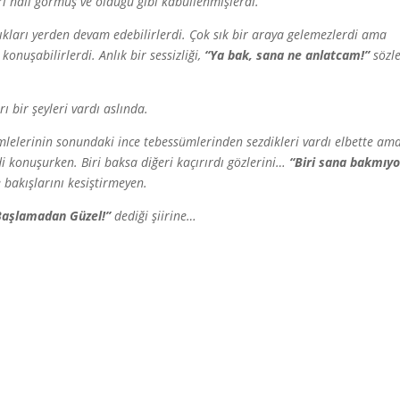
arı hali görmüş ve olduğu gibi kabullenmişlerdi.
kları yerden devam edebilirlerdi. Çok sık bir araya gelemezlerdi ama
onuşabilirlerdi. Anlık bir sessizliği,
“Ya bak, sana ne anlatcam!”
sözle
 bir şeyleri vardı aslında.
mlelerinin sonundaki ince tebessümlerinden sezdikleri vardı elbette am
di konuşurken. Biri baksa diğeri kaçırırdı gözlerini…
“Biri sana bakmıy
 bakışlarını kesiştirmeyen.
Başlamadan Güzel!”
dediği şiirine…