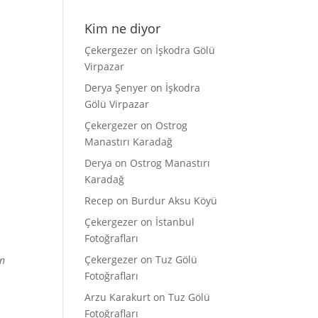
Kim ne diyor
Çekergezer
on
İşkodra Gölü
Virpazar
Derya Şenyer
on
İşkodra
Gölü Virpazar
Çekergezer
on
Ostrog
Manastırı Karadağ
Derya
on
Ostrog Manastırı
Karadağ
Recep
on
Burdur Aksu Köyü
Çekergezer
on
İstanbul
Fotoğrafları
Çekergezer
on
Tuz Gölü
en
Fotoğrafları
Arzu Karakurt
on
Tuz Gölü
Fotoğrafları