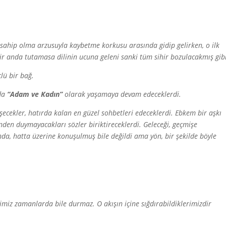
sahip olma arzusuyla kaybetme korkusu arasında gidip gelirken, o ilk
bir anda tutamasa dilinin ucuna geleni sanki tüm sihir bozulacakmış gib
lü bir bağ.
nda
“Adam ve Kadın”
olarak yaşamaya devam edeceklerdi.
eşecekler, hatırda kalan en güzel sohbetleri edeceklerdi. Ebkem bir aşkı
inden duymayacakları sözler biriktireceklerdi. Geleceği, geçmişe
nda, hatta üzerine konuşulmuş bile değildi ama yön, bir şekilde böyle
miz zamanlarda bile durmaz. O akışın içine sığdırabildiklerimizdir