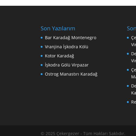
Son Yazılarım
Son
Bar Karadağ Montenegro
Çe
Vi
Vranjina İşkodra Kölü
De
Kotor Karadağ
Vi
İşkodra Gölü Virpazar
Çe
Ostrog Manastırı Karadağ
Ma
De
Ka
R
© 2025 Çekergezer - Tüm Hakları Saklıdır.