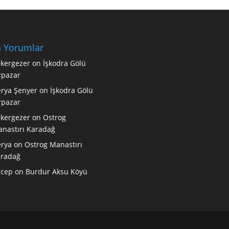
 Yorumlar
kergezer
on
İşkodra Gölü
rpazar
rya Şenyer
on
İşkodra Gölü
rpazar
kergezer
on
Ostrog
nastırı Karadağ
rya
on
Ostrog Manastırı
radağ
ecep
on
Burdur Aksu Köyü