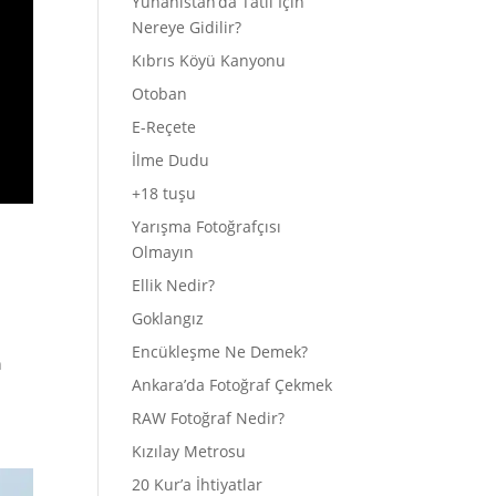
Yunanistan’da Tatil İçin
Nereye Gidilir?
Kıbrıs Köyü Kanyonu
Otoban
E-Reçete
İlme Dudu
+18 tuşu
Yarışma Fotoğrafçısı
Olmayın
Ellik Nedir?
Goklangız
Encükleşme Ne Demek?
n
Ankara’da Fotoğraf Çekmek
RAW Fotoğraf Nedir?
Kızılay Metrosu
20 Kur’a İhtiyatlar