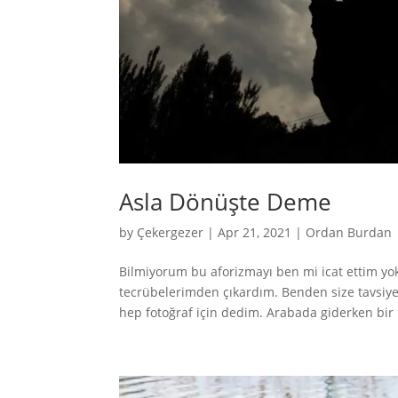
Asla Dönüşte Deme
by
Çekergezer
|
Apr 21, 2021
|
Ordan Burdan
Bilmiyorum bu aforizmayı ben mi icat ettim 
tecrübelerimden çıkardım. Benden size tavsiy
hep fotoğraf için dedim. Arabada giderken bir