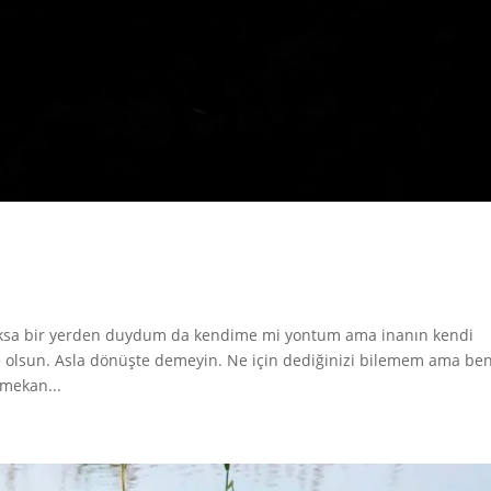
yoksa bir yerden duydum da kendime mi yontum ama inanın kendi
e olsun. Asla dönüşte demeyin. Ne için dediğinizi bilemem ama be
 mekan...