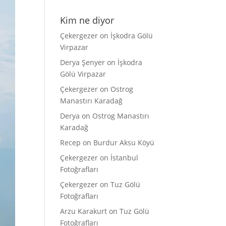
Kim ne diyor
Çekergezer
on
İşkodra Gölü
Virpazar
Derya Şenyer
on
İşkodra
Gölü Virpazar
Çekergezer
on
Ostrog
Manastırı Karadağ
Derya
on
Ostrog Manastırı
Karadağ
Recep
on
Burdur Aksu Köyü
Çekergezer
on
İstanbul
Fotoğrafları
Çekergezer
on
Tuz Gölü
Fotoğrafları
Arzu Karakurt
on
Tuz Gölü
Fotoğrafları