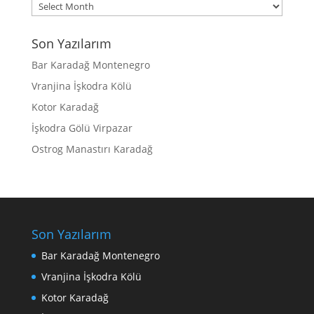
Archives
Son Yazılarım
Bar Karadağ Montenegro
Vranjina İşkodra Kölü
Kotor Karadağ
İşkodra Gölü Virpazar
Ostrog Manastırı Karadağ
Son Yazılarım
Bar Karadağ Montenegro
Vranjina İşkodra Kölü
Kotor Karadağ