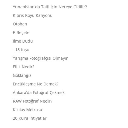
Yunanistan’da Tatil İçin Nereye Gidilir?
Kıbrıs Köyü Kanyonu
Otoban
E-Reçete
İlme Dudu
+18 tuşu
Yarışma Fotoğrafçısı Olmayın
Ellik Nedir?
Goklangız
Encükleşme Ne Demek?
Ankara’da Fotoğraf Çekmek
RAW Fotoğraf Nedir?
Kızılay Metrosu
20 Kur’a İhtiyatlar