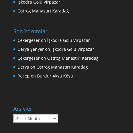
İşkodra Gölü Virpazar
Ostrog Manastırı Karadağ
Son Yorumlar
Çekergezer
on
İşkodra Gölü Virpazar
Derya Şenyer
on
İşkodra Gölü Virpazar
Çekergezer
on
Ostrog Manastırı Karadağ
Derya
on
Ostrog Manastırı Karadağ
Recep
on
Burdur Aksu Köyü
Arşivler
Arşivler