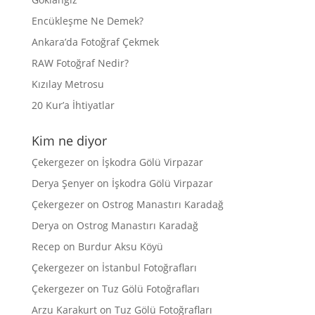
Encükleşme Ne Demek?
Ankara’da Fotoğraf Çekmek
RAW Fotoğraf Nedir?
Kızılay Metrosu
20 Kur’a İhtiyatlar
Kim ne diyor
Çekergezer
on
İşkodra Gölü Virpazar
Derya Şenyer
on
İşkodra Gölü Virpazar
Çekergezer
on
Ostrog Manastırı Karadağ
Derya
on
Ostrog Manastırı Karadağ
Recep
on
Burdur Aksu Köyü
Çekergezer
on
İstanbul Fotoğrafları
Çekergezer
on
Tuz Gölü Fotoğrafları
Arzu Karakurt
on
Tuz Gölü Fotoğrafları