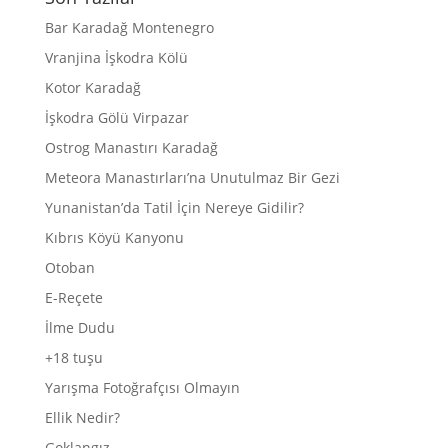
Bar Karadağ Montenegro
Vranjina İşkodra Kölü
Kotor Karadağ
İşkodra Gölü Virpazar
Ostrog Manastırı Karadağ
Meteora Manastırları’na Unutulmaz Bir Gezi
Yunanistan’da Tatil İçin Nereye Gidilir?
Kıbrıs Köyü Kanyonu
Otoban
E-Reçete
İlme Dudu
+18 tuşu
Yarışma Fotoğrafçısı Olmayın
Ellik Nedir?
Goklangız