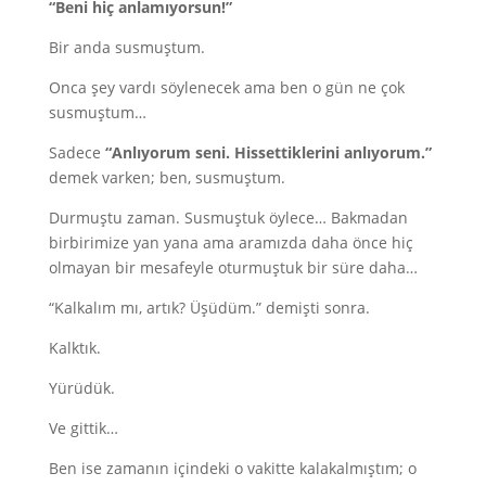
“Beni hiç anlamıyorsun!”
Bir anda susmuştum.
Onca şey vardı söylenecek ama ben o gün ne çok
susmuştum…
Sadece
“Anlıyorum seni. Hissettiklerini anlıyorum.”
demek varken; ben, susmuştum.
Durmuştu zaman. Susmuştuk öylece… Bakmadan
birbirimize yan yana ama aramızda daha önce hiç
olmayan bir mesafeyle oturmuştuk bir süre daha…
“Kalkalım mı, artık? Üşüdüm.” demişti sonra.
Kalktık.
Yürüdük.
Ve gittik…
Ben ise zamanın içindeki o vakitte kalakalmıştım; o