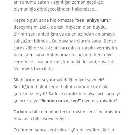
an ruhumu saran kızgınlığın zaman geçtikçe
pişmanlığa dönüşeceğinden habersizce…
Keşke o gün sana hiç olmazsa
“Seni anlıyorum.”
deseymişim. Belki de tek ihtiyacın olan buydu.
Birinin seni anladığını ya da en azından anlamaya
çalıştığını bilmek… Bu dayanak olurdu sana. Bense
çaresizliğine sessiz bir hırçınlıkla karşılık vermiştim.
Kızmıştım sana. Anlamamakla suçladın beni diye
kendimce cezalandırmıştım belki de seni, susarak…
Ne büyük bencillik…
Silahlarından soyunmak değil miydi sevmek?
Sevdiğinin halini kendi halinin önünde tutmak
gerekmez miydi? Sadece o anlık bile olsa sırf sana iyi
gelecek diye
“Benden önce, sen!”
diyemez miydim?
Farkında bile olmadan terk etmişim seni. İncitmiştim.
Ama asla bile, isteye değil…
O günden sonra seni tekrar görebilseydim eğer, o