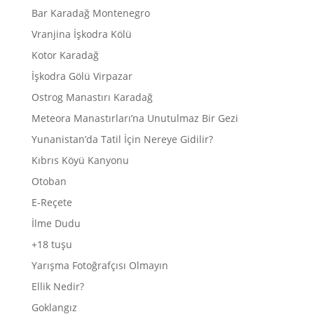
Bar Karadağ Montenegro
Vranjina İşkodra Kölü
Kotor Karadağ
İşkodra Gölü Virpazar
Ostrog Manastırı Karadağ
Meteora Manastırları’na Unutulmaz Bir Gezi
Yunanistan’da Tatil İçin Nereye Gidilir?
Kıbrıs Köyü Kanyonu
Otoban
E-Reçete
İlme Dudu
+18 tuşu
Yarışma Fotoğrafçısı Olmayın
Ellik Nedir?
Goklangız