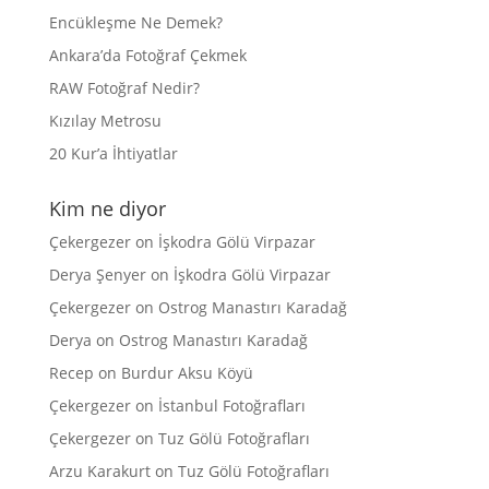
Encükleşme Ne Demek?
Ankara’da Fotoğraf Çekmek
RAW Fotoğraf Nedir?
Kızılay Metrosu
20 Kur’a İhtiyatlar
Kim ne diyor
Çekergezer
on
İşkodra Gölü Virpazar
Derya Şenyer
on
İşkodra Gölü Virpazar
Çekergezer
on
Ostrog Manastırı Karadağ
Derya
on
Ostrog Manastırı Karadağ
Recep
on
Burdur Aksu Köyü
Çekergezer
on
İstanbul Fotoğrafları
Çekergezer
on
Tuz Gölü Fotoğrafları
Arzu Karakurt
on
Tuz Gölü Fotoğrafları