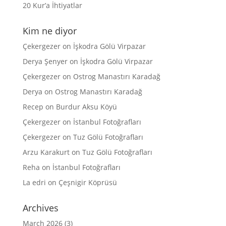
20 Kur’a İhtiyatlar
Kim ne diyor
Çekergezer
on
İşkodra Gölü Virpazar
Derya Şenyer
on
İşkodra Gölü Virpazar
Çekergezer
on
Ostrog Manastırı Karadağ
Derya
on
Ostrog Manastırı Karadağ
Recep
on
Burdur Aksu Köyü
Çekergezer
on
İstanbul Fotoğrafları
Çekergezer
on
Tuz Gölü Fotoğrafları
Arzu Karakurt
on
Tuz Gölü Fotoğrafları
Reha
on
İstanbul Fotoğrafları
La edri
on
Çeşnigir Köprüsü
Archives
March 2026
(3)