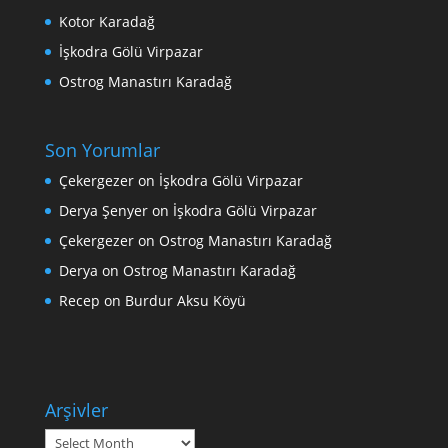
Kotor Karadağ
İşkodra Gölü Virpazar
Ostrog Manastırı Karadağ
Son Yorumlar
Çekergezer
on
İşkodra Gölü Virpazar
Derya Şenyer
on
İşkodra Gölü Virpazar
Çekergezer
on
Ostrog Manastırı Karadağ
Derya
on
Ostrog Manastırı Karadağ
Recep
on
Burdur Aksu Köyü
Arşivler
Arşivler