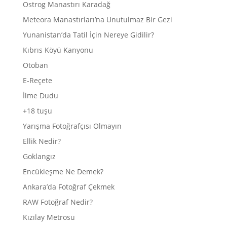
Ostrog Manastırı Karadağ
Meteora Manastırları’na Unutulmaz Bir Gezi
Yunanistan’da Tatil İçin Nereye Gidilir?
Kıbrıs Köyü Kanyonu
Otoban
E-Reçete
İlme Dudu
+18 tuşu
Yarışma Fotoğrafçısı Olmayın
Ellik Nedir?
Goklangız
Encükleşme Ne Demek?
Ankara’da Fotoğraf Çekmek
RAW Fotoğraf Nedir?
Kızılay Metrosu