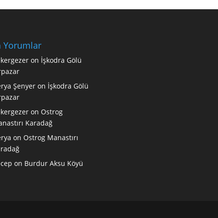
 Yorumlar
kergezer
on
İşkodra Gölü
rpazar
rya Şenyer
on
İşkodra Gölü
rpazar
kergezer
on
Ostrog
nastırı Karadağ
rya
on
Ostrog Manastırı
radağ
ecep
on
Burdur Aksu Köyü