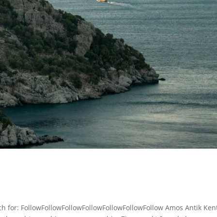
h for: FollowFollowFollowFollowFollowFollowFollow Amos Antik Ken