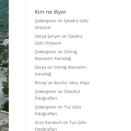
Kim ne diyor
Çekergezer
on
İşkodra Gölü
Virpazar
Derya Şenyer
on
İşkodra
Gölü Virpazar
Çekergezer
on
Ostrog
Manastırı Karadağ
Derya
on
Ostrog Manastırı
Karadağ
Recep
on
Burdur Aksu Köyü
Çekergezer
on
İstanbul
Fotoğrafları
Çekergezer
on
Tuz Gölü
Fotoğrafları
Arzu Karakurt
on
Tuz Gölü
Fotoğrafları