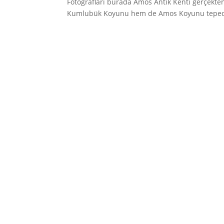
Fotoğrafları burada Amos Antik Kenti gerçekt
Kumlubük Koyunu hem de Amos Koyunu teped