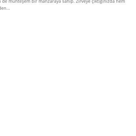
en de muhteşem bir manzaraya sahip. Zirveye çıktığınızda hem
en...