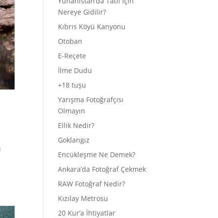
Yunanistan’da Tatil İçin
Nereye Gidilir?
Kıbrıs Köyü Kanyonu
Otoban
E-Reçete
İlme Dudu
+18 tuşu
Yarışma Fotoğrafçısı
Olmayın
Ellik Nedir?
Goklangız
ı
Encükleşme Ne Demek?
Ankara’da Fotoğraf Çekmek
RAW Fotoğraf Nedir?
Kızılay Metrosu
20 Kur’a İhtiyatlar