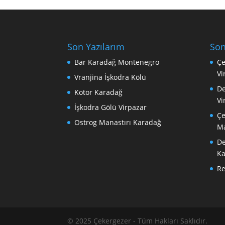
Son Yazılarım
Son
Bar Karadağ Montenegro
Çe
Vi
Vranjina İşkodra Kölü
De
Kotor Karadağ
Vi
İşkodra Gölü Virpazar
Çe
Ostrog Manastırı Karadağ
Ma
De
Ka
R
© 2025 Çekergezer - Tüm Hakları Saklıdır.