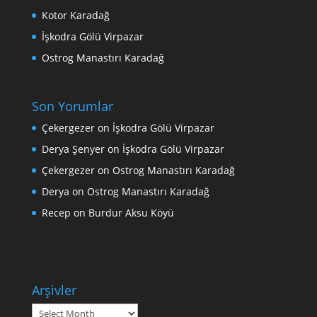
Kotor Karadağ
İşkodra Gölü Virpazar
Ostrog Manastırı Karadağ
Son Yorumlar
Çekergezer
on
İşkodra Gölü Virpazar
Derya Şenyer
on
İşkodra Gölü Virpazar
Çekergezer
on
Ostrog Manastırı Karadağ
Derya
on
Ostrog Manastırı Karadağ
Recep
on
Burdur Aksu Köyü
Arşivler
Arşivler