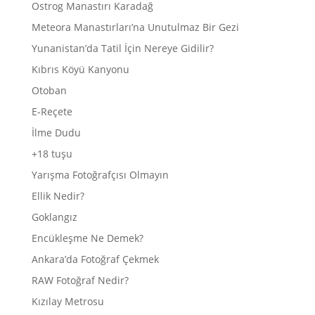
Ostrog Manastırı Karadağ
Meteora Manastırları’na Unutulmaz Bir Gezi
Yunanistan’da Tatil İçin Nereye Gidilir?
Kıbrıs Köyü Kanyonu
Otoban
E-Reçete
İlme Dudu
+18 tuşu
Yarışma Fotoğrafçısı Olmayın
Ellik Nedir?
Goklangız
Encükleşme Ne Demek?
Ankara’da Fotoğraf Çekmek
RAW Fotoğraf Nedir?
Kızılay Metrosu