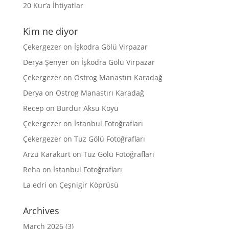
20 Kur’a İhtiyatlar
Kim ne diyor
Çekergezer
on
İşkodra Gölü Virpazar
Derya Şenyer
on
İşkodra Gölü Virpazar
Çekergezer
on
Ostrog Manastırı Karadağ
Derya
on
Ostrog Manastırı Karadağ
Recep
on
Burdur Aksu Köyü
Çekergezer
on
İstanbul Fotoğrafları
Çekergezer
on
Tuz Gölü Fotoğrafları
Arzu Karakurt
on
Tuz Gölü Fotoğrafları
Reha
on
İstanbul Fotoğrafları
La edri
on
Çeşnigir Köprüsü
Archives
March 2026
(3)