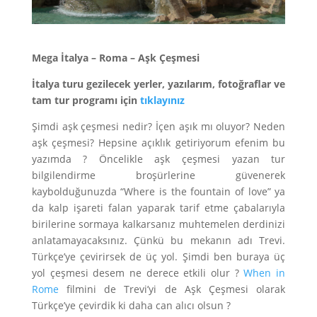
Mega İtalya – Roma – Aşk Çeşmesi
İtalya turu gezilecek yerler, yazılarım, fotoğraflar ve
tam tur programı için
tıklayınız
Şimdi aşk çeşmesi nedir? İçen aşık mı oluyor? Neden
aşk çeşmesi? Hepsine açıklık getiriyorum efenim bu
yazımda ? Öncelikle aşk çeşmesi yazan tur
bilgilendirme broşürlerine güvenerek
kaybolduğunuzda “Where is the fountain of love” ya
da kalp işareti falan yaparak tarif etme çabalarıyla
birilerine sormaya kalkarsanız muhtemelen derdinizi
anlatamayacaksınız. Çünkü bu mekanın adı Trevi.
Türkçe’ye çevirirsek de üç yol. Şimdi ben buraya üç
yol çeşmesi desem ne derece etkili olur ?
When in
Rome
filmini de Trevi’yi de Aşk Çeşmesi olarak
Türkçe’ye çevirdik ki daha can alıcı olsun ?