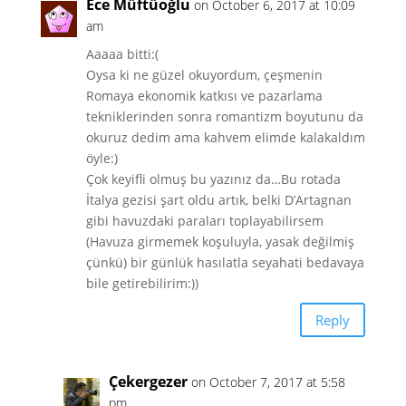
Ece Müftüoğlu
on October 6, 2017 at 10:09
am
Aaaaa bitti:(
Oysa ki ne güzel okuyordum, çeşmenin
Romaya ekonomik katkısı ve pazarlama
tekniklerinden sonra romantizm boyutunu da
okuruz dedim ama kahvem elimde kalakaldım
öyle:)
Çok keyifli olmuş bu yazınız da…Bu rotada
İtalya gezisi şart oldu artık, belki D’Artagnan
gibi havuzdaki paraları toplayabilirsem
(Havuza girmemek koşuluyla, yasak değilmiş
çünkü) bir günlük hasılatla seyahati bedavaya
bile getirebilirim:))
Reply
Çekergezer
on October 7, 2017 at 5:58
pm