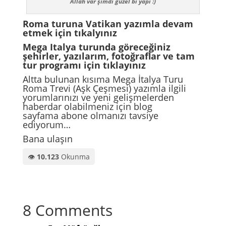
Allah var şimdi güzel bi yapı :)
Roma turuna Vatikan yazımla devam
etmek için
tıkalyınız
Mega Italya turunda göreceğiniz
şehirler, yazılarım, fotoğraflar ve tam
tur programı için
tıklayınız
Altta bulunan kısıma Mega İtalya Turu
Roma Trevi (Aşk Çeşmesi) yazımla ilgili
yorumlarınızı ve yeni gelişmelerden
haberdar olabilmeniz için blog
sayfama
abone
olmanızı tavsiye
ediyorum…
Bana ulaşın
👁️
10.123
Okunma
8 Comments