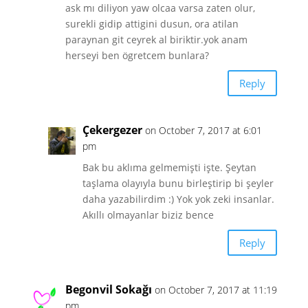
ask mı diliyon yaw olcaa varsa zaten olur,
surekli gidip attigini dusun, ora atilan
paraynan git ceyrek al biriktir.yok anam
herseyi ben ögretcem bunlara?
Reply
Çekergezer
on October 7, 2017 at 6:01
pm
Bak bu aklıma gelmemişti işte. Şeytan
taşlama olayıyla bunu birleştirip bi şeyler
daha yazabilirdim :) Yok yok zeki insanlar.
Akıllı olmayanlar biziz bence
Reply
Begonvil Sokağı
on October 7, 2017 at 11:19
pm