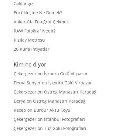
Goklangız
Encükleşme Ne Demek?
Ankara’da Fotoğraf Çekmek
RAW Fotoğraf Nedir?
Kızılay Metrosu
20 Kur’a İhtiyatlar
Kim ne diyor
Çekergezer
on
İşkodra Gölü Virpazar
Derya Şenyer
on
İşkodra Gölü Virpazar
Çekergezer
on
Ostrog Manastırı Karadağ
Derya
on
Ostrog Manastırı Karadağ
Recep
on
Burdur Aksu Köyü
Çekergezer
on
İstanbul Fotoğrafları
Çekergezer
on
Tuz Gölü Fotoğrafları