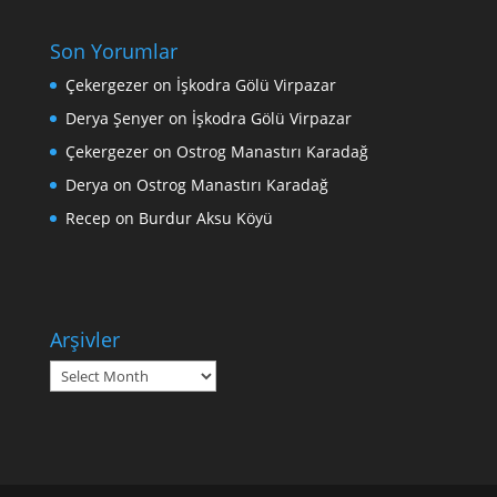
Son Yorumlar
Çekergezer
on
İşkodra Gölü Virpazar
Derya Şenyer
on
İşkodra Gölü Virpazar
Çekergezer
on
Ostrog Manastırı Karadağ
Derya
on
Ostrog Manastırı Karadağ
Recep
on
Burdur Aksu Köyü
Arşivler
Arşivler