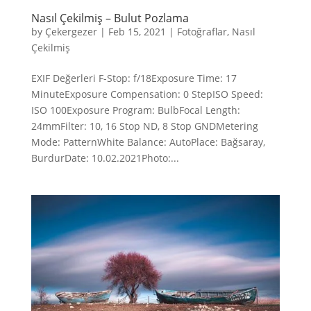
Nasıl Çekilmiş – Bulut Pozlama
by
Çekergezer
|
Feb 15, 2021
|
Fotoğraflar
,
Nasıl
Çekilmiş
EXIF Değerleri F-Stop: f/18Exposure Time: 17
MinuteExposure Compensation: 0 StepISO Speed:
ISO 100Exposure Program: BulbFocal Length:
24mmFilter: 10, 16 Stop ND, 8 Stop GNDMetering
Mode: PatternWhite Balance: AutoPlace: Bağsaray,
BurdurDate: 10.02.2021Photo:...