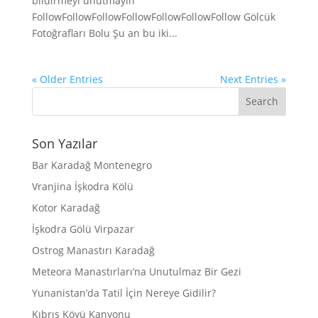
bildirmeyi unutmayın
FollowFollowFollowFollowFollowFollowFollow Gölcük
Fotoğrafları Bolu Şu an bu iki...
« Older Entries
Next Entries »
Son Yazılar
Bar Karadağ Montenegro
Vranjina İşkodra Kölü
Kotor Karadağ
İşkodra Gölü Virpazar
Ostrog Manastırı Karadağ
Meteora Manastırları’na Unutulmaz Bir Gezi
Yunanistan’da Tatil İçin Nereye Gidilir?
Kıbrıs Köyü Kanyonu